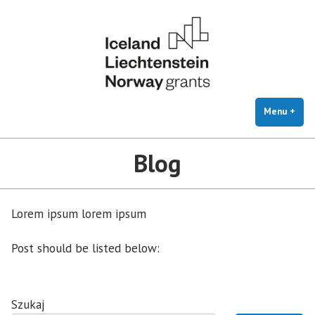
CRIOS
Skip
Cryosphere Integrated Observation Network on Svalbard
to
content
Menu
+
exp
coll
Blog
Lorem ipsum lorem ipsum
Post should be listed below:
Szukaj